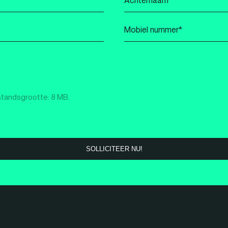
*
Mobiel
nummer
*
standsgrootte: 8 MB.