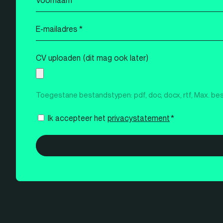
*
E-
mailadres
*
CV uploaden (dit mag ook later)
Toegestane bestandstypen: pdf, doc, docx, rtf, Max. be
Instemming
Ik accepteer het
privacystatement
*
*