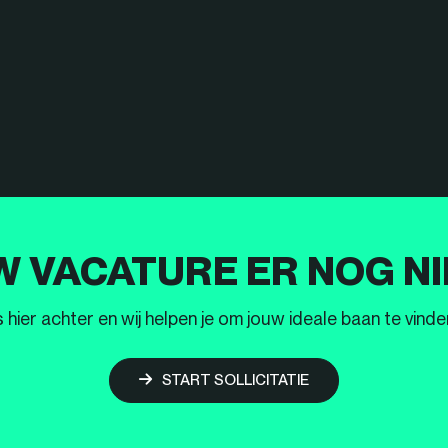
W VACATURE ER NOG NI
ier achter en wij helpen je om jouw ideale baan te vinden
START SOLLICITATIE