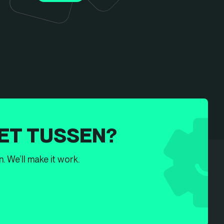
ET TUSSEN?
. We’ll make it work.