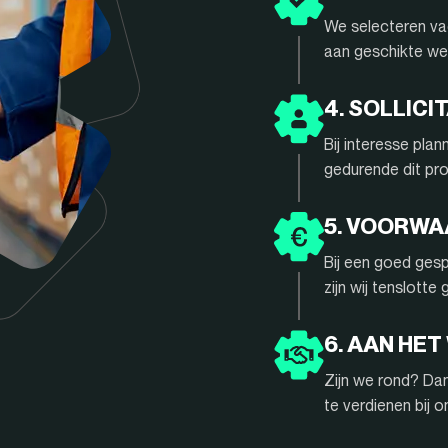
We selecteren vac
aan geschikte we
4. SOLLIC
Bij interesse pla
gedurende dit pr
5. VOORW
Bij een goed gesp
zijn wij tenslotte
6. AAN HET
Zijn we rond? Da
te verdienen bij 