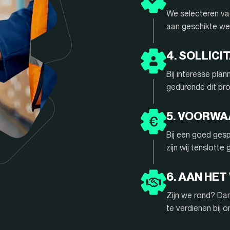
We selecteren vac
aan geschikte we
4. SOLLIC
Bij interesse pla
gedurende dit pr
5. VOORW
Bij een goed gesp
zijn wij tenslotte
6. AAN HET
Zijn we rond? Da
te verdienen bij 