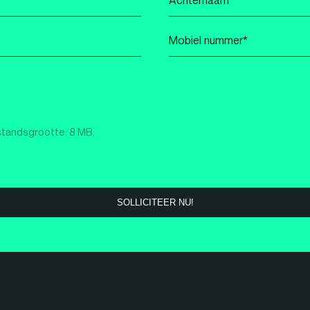
*
Mobiel
nummer
*
standsgrootte: 8 MB.