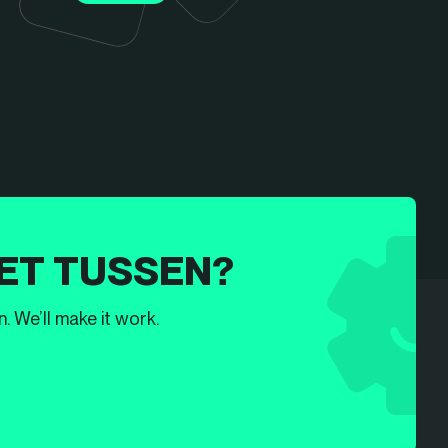
ET TUSSEN?
. We’ll make it work.