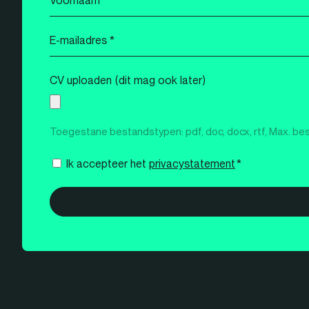
*
E-
mailadres
*
CV uploaden (dit mag ook later)
Toegestane bestandstypen: pdf, doc, docx, rtf, Max. be
Instemming
Ik accepteer het
privacystatement
*
*