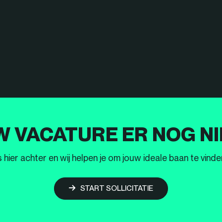
W VACATURE ER NOG NI
ier achter en wij helpen je om jouw ideale baan te vinden
START SOLLICITATIE