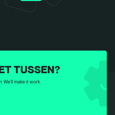
ET TUSSEN?
. We’ll make it work.