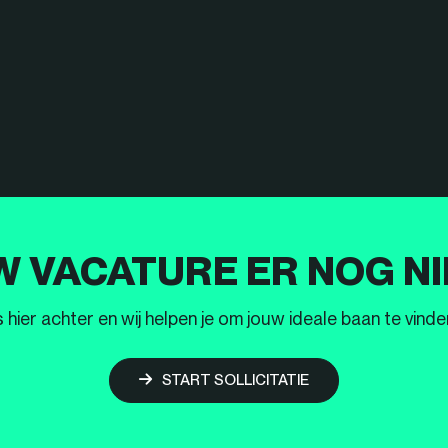
W VACATURE ER NOG NI
ier achter en wij helpen je om jouw ideale baan te vinden
START SOLLICITATIE