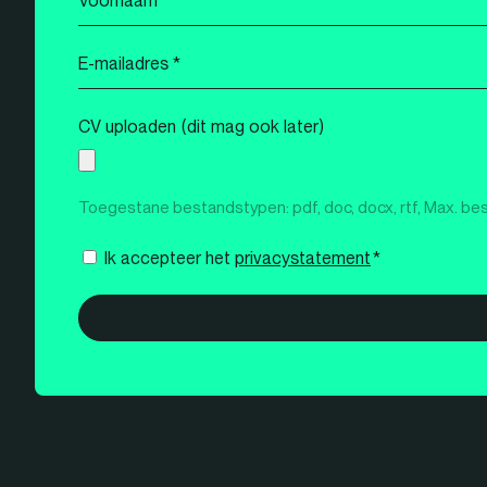
*
E-
mailadres
*
CV uploaden (dit mag ook later)
Toegestane bestandstypen: pdf, doc, docx, rtf, Max. be
Instemming
Ik accepteer het
privacystatement
*
*