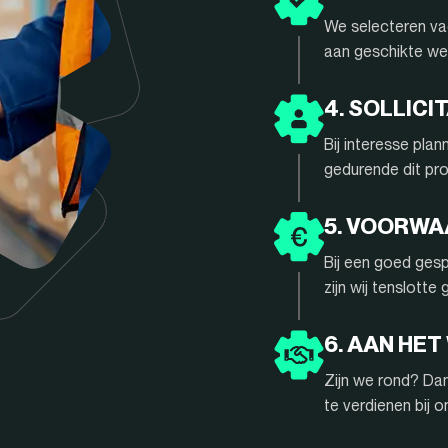
We selecteren vac
aan geschikte we
4. SOLLIC
Bij interesse pla
gedurende dit pr
5. VOORW
Bij een goed gesp
zijn wij tenslotte
6. AAN HET
Zijn we rond? Da
te verdienen bij 