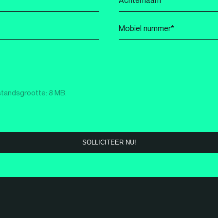
*
Mobiel
nummer
*
standsgrootte: 8 MB.