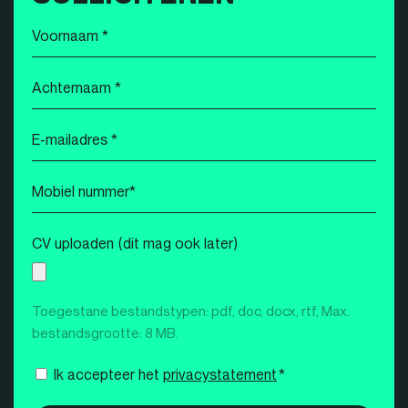
Voornaam
*
Achternaam
*
E-
mailadres
*
Mobiel
nummer
*
CV uploaden (dit mag ook later)
Toegestane bestandstypen: pdf, doc, docx, rtf, Max.
bestandsgrootte: 8 MB.
Instemming
Ik accepteer het
privacystatement
*
*