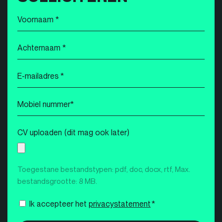
Voornaam
*
Achternaam
*
E-
mailadres
*
Mobiel
nummer
*
CV uploaden (dit mag ook later)
Toegestane bestandstypen: pdf, doc, docx, rtf, Max.
bestandsgrootte: 8 MB.
Instemming
Ik accepteer het
privacystatement
*
*