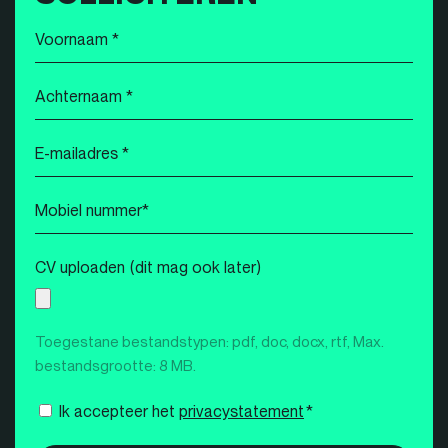
Voornaam
*
Achternaam
*
E-
mailadres
*
Mobiel
nummer
*
CV uploaden (dit mag ook later)
Toegestane bestandstypen: pdf, doc, docx, rtf, Max.
bestandsgrootte: 8 MB.
Instemming
Ik accepteer het
privacystatement
*
*