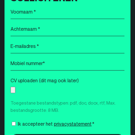
Voornaam
*
Achternaam
*
E-
mailadres
*
Mobiel
nummer
*
CV uploaden (dit mag ook later)
Toegestane bestandstypen: pdf, doc, docx, rtf, Max.
bestandsgrootte: 8 MB.
Instemming
Ik accepteer het
privacystatement
*
*