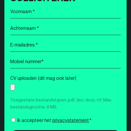
Voornaam
*
Achternaam
*
E-
mailadres
*
Mobiel
nummer
*
CV uploaden (dit mag ook later)
Toegestane bestandstypen: pdf, doc, docx, rtf, Max.
bestandsgrootte: 8 MB.
Instemming
Ik accepteer het
privacystatement
*
*