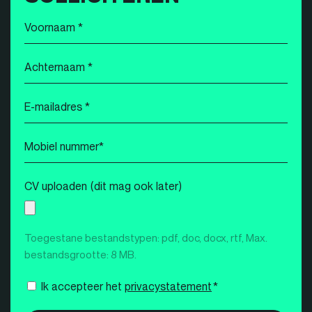
Voornaam
*
Achternaam
*
E-
mailadres
*
Mobiel
nummer
*
CV uploaden (dit mag ook later)
Toegestane bestandstypen: pdf, doc, docx, rtf, Max.
bestandsgrootte: 8 MB.
Instemming
Ik accepteer het
privacystatement
*
*