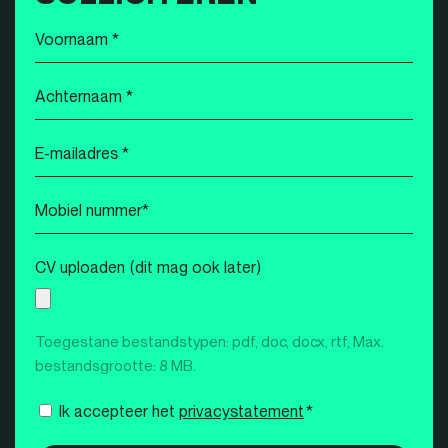
Voornaam
*
Achternaam
*
E-
mailadres
*
Mobiel
nummer
*
CV uploaden (dit mag ook later)
Toegestane bestandstypen: pdf, doc, docx, rtf, Max.
bestandsgrootte: 8 MB.
Instemming
Ik accepteer het
privacystatement
*
*