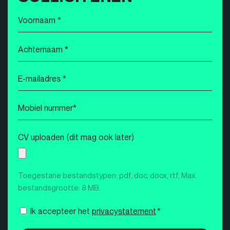
Voornaam
*
Achternaam
*
E-
mailadres
*
Mobiel
nummer
*
CV uploaden (dit mag ook later)
Toegestane bestandstypen: pdf, doc, docx, rtf, Max.
bestandsgrootte: 8 MB.
Instemming
Ik accepteer het
privacystatement
*
*