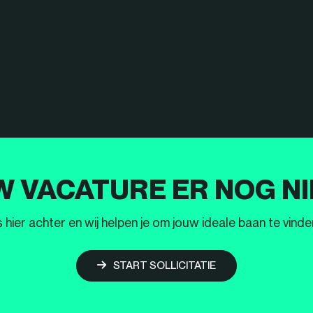
W VACATURE ER NOG NI
ier achter en wij helpen je om jouw ideale baan te vinden
START SOLLICITATIE