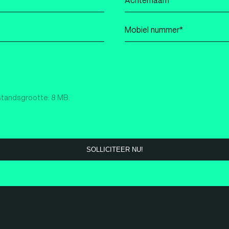
*
Mobiel
nummer
*
standsgrootte: 8 MB.