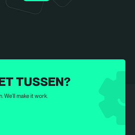
ET TUSSEN?
. We’ll make it work.