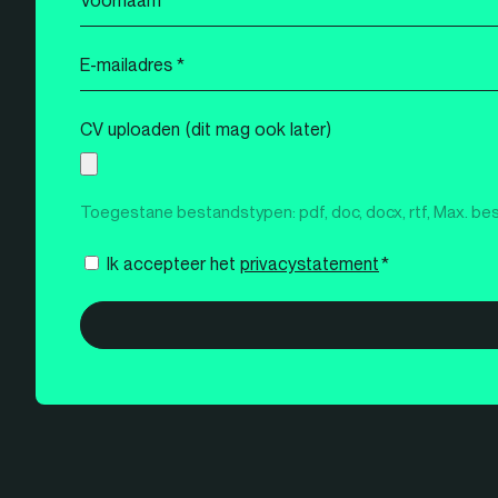
*
E-
mailadres
*
CV uploaden (dit mag ook later)
Toegestane bestandstypen: pdf, doc, docx, rtf, Max. be
Instemming
Ik accepteer het
privacystatement
*
*