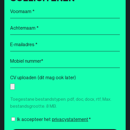
Voornaam
*
Achternaam
*
E-
mailadres
*
Mobiel
nummer
*
CV uploaden (dit mag ook later)
Toegestane bestandstypen: pdf, doc, docx, rtf, Max.
bestandsgrootte: 8 MB.
Instemming
Ik accepteer het
privacystatement
*
*