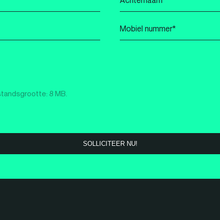
*
Mobiel
nummer
*
standsgrootte: 8 MB.