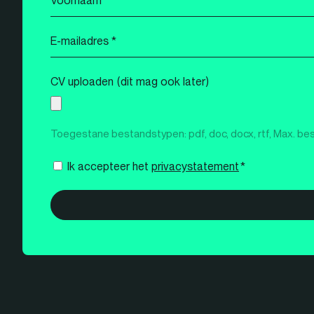
*
E-
mailadres
*
CV uploaden (dit mag ook later)
Toegestane bestandstypen: pdf, doc, docx, rtf, Max. be
Instemming
Ik accepteer het
privacystatement
*
*