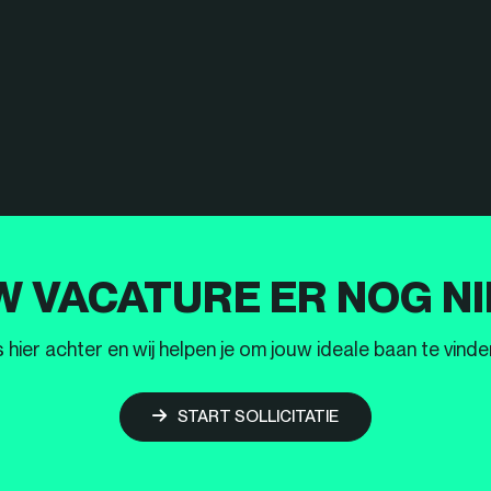
W VACATURE ER NOG NI
ier achter en wij helpen je om jouw ideale baan te vinden
START SOLLICITATIE