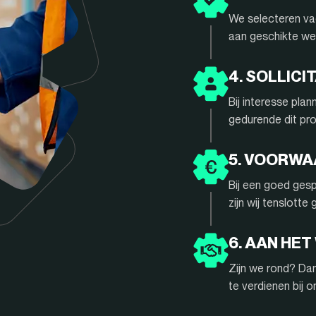
We selecteren vac
aan geschikte we
4. SOLLIC
Bij interesse pla
gedurende dit pr
5. VOORW
Bij een goed gesp
zijn wij tenslotte
6. AAN HET
Zijn we rond? Da
te verdienen bij 