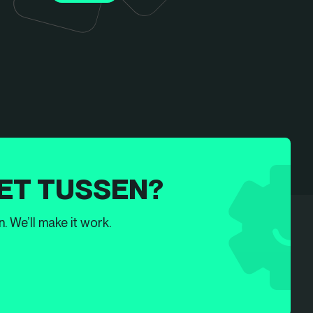
ET TUSSEN?
. We’ll make it work.