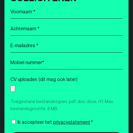
Voornaam
*
Achternaam
*
E-
mailadres
*
Mobiel
nummer
*
CV uploaden (dit mag ook later)
Toegestane bestandstypen: pdf, doc, docx, rtf, Max.
bestandsgrootte: 8 MB.
Instemming
Ik accepteer het
privacystatement
*
*