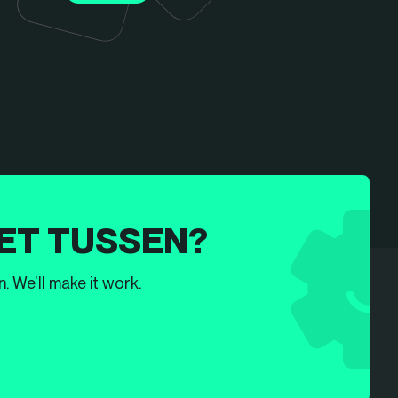
ET TUSSEN?
. We’ll make it work.