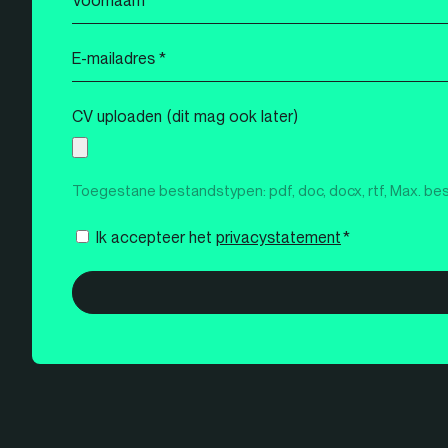
*
E-
mailadres
*
CV uploaden (dit mag ook later)
Toegestane bestandstypen: pdf, doc, docx, rtf, Max. be
Instemming
Ik accepteer het
privacystatement
*
*