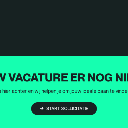
W VACATURE ER NOG NI
ier achter en wij helpen je om jouw ideale baan te vinden
START SOLLICITATIE