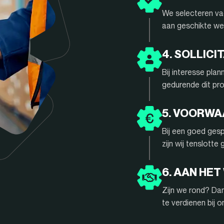
We selecteren vac
aan geschikte we
4. SOLLIC
Bij interesse pla
gedurende dit pr
5. VOORW
Bij een goed gesp
zijn wij tenslotte
6. AAN HET
Zijn we rond? Da
te verdienen bij 