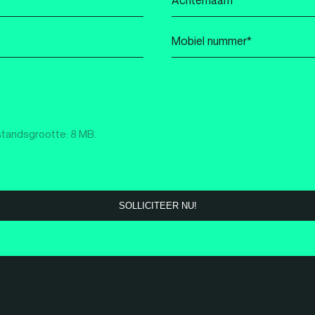
*
Mobiel
nummer
*
standsgrootte: 8 MB.