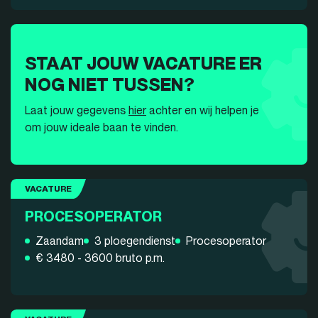
STAAT JOUW VACATURE ER
NOG NIET TUSSEN?
Laat jouw gegevens
hier
achter en wij helpen je
om jouw ideale baan te vinden.
VACATURE
PROCESOPERATOR
Zaandam
3 ploegendienst
Procesoperator
€ 3480 - 3600 bruto p.m.