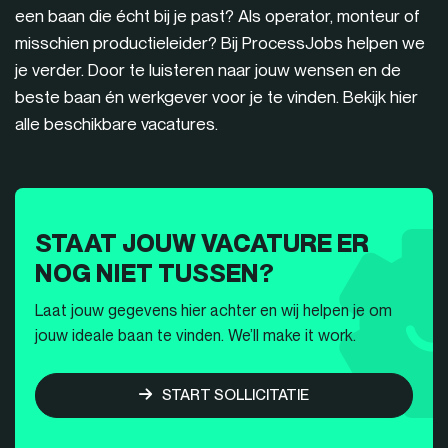
een baan die écht bij je past? Als operator, monteur of
misschien productieleider? Bij ProcessJobs helpen we
je verder. Door te luisteren naar jouw wensen en de
beste baan én werkgever voor je te vinden. Bekijk hier
alle beschikbare vacatures.
STAAT JOUW VACATURE ER
NOG NIET TUSSEN?
Laat jouw gegevens hier achter en wij helpen je om
jouw ideale baan te vinden. We’ll make it work.
START SOLLICITATIE