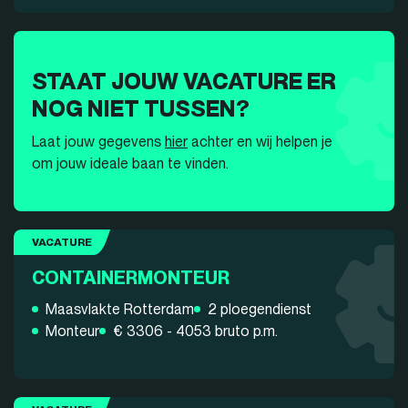
STAAT JOUW VACATURE ER
NOG NIET TUSSEN?
Laat jouw gegevens
hier
achter en wij helpen je
om jouw ideale baan te vinden.
VACATURE
CONTAINERMONTEUR
Maasvlakte Rotterdam
2 ploegendienst
Monteur
€ 3306 - 4053 bruto p.m.