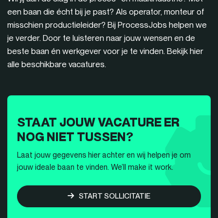
een baan die écht bij je past? Als operator, monteur of
misschien productieleider? Bij ProcessJobs helpen we
je verder. Door te luisteren naar jouw wensen en de
beste baan én werkgever voor je te vinden. Bekijk hier
alle beschikbare vacatures.
STAAT JOUW VACATURE ER
NOG NIET TUSSEN?
Laat jouw gegevens hier achter en wij helpen je om
jouw ideale baan te vinden. We’ll make it work.
START SOLLICITATIE