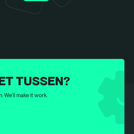
ET TUSSEN?
. We’ll make it work.