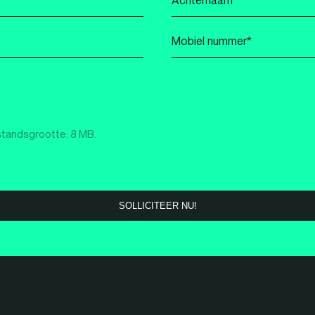
*
Mobiel
nummer
*
standsgrootte: 8 MB.