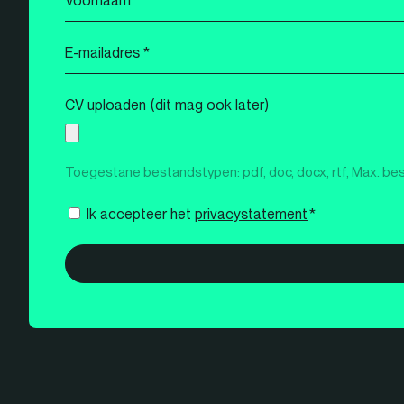
*
E-
mailadres
*
CV uploaden (dit mag ook later)
Toegestane bestandstypen: pdf, doc, docx, rtf, Max. be
Instemming
Ik accepteer het
privacystatement
*
*