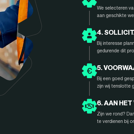
We selecteren vac
aan geschikte we
4. SOLLIC
Bij interesse pla
gedurende dit pr
5. VOORW
Bij een goed gesp
zijn wij tenslotte
6. AAN HET
Zijn we rond? Da
te verdienen bij 