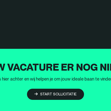
W VACATURE ER NOG NI
ier achter en wij helpen je om jouw ideale baan te vinden
START SOLLICITATIE