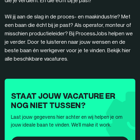
die je verdient. En die écht bij je past!
Wil jij aan de slag in de proces- en maakindustrie? Met
een baan die écht bij je past? Als operator, monteur of
misschien productieleider? Bij ProcessJobs helpen we
je verder. Door te luisteren naar jouw wensen en de
beste baan én werkgever voor je te vinden. Bekijk hier
alle beschikbare vacatures.
STAAT JOUW VACATURE ER
NOG NIET TUSSEN?
Laat jouw gegevens hier achter en wij helpen je om
jouw ideale baan te vinden. We’ll make it work.