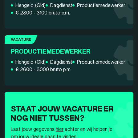
Hengelo (Gld)
Dagdienst
Productiemedewerker
€ 2800 - 3100 bruto p.m.
VACATURE
PRODUCTIEMEDEWERKER
Hengelo (Gld)
Dagdienst
Productiemedewerker
€ 2600 - 3000 bruto p.m.
STAAT JOUW VACATURE ER
NOG NIET TUSSEN?
Laat jouw gegevens
hier
achter en wij helpen je
om jouw ideale baan te vinden.