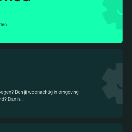
den.
loegen? Ben jij woonachtig in omgeving
d? Dan is ...