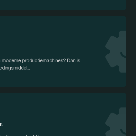
n van moderne productiemachines? Dan is
dingsmiddel...
m.