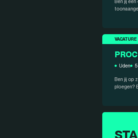
Ben jij ee
toonaangev
VACATURE
PROC
Uden
5
Ben jij op 
ploegen? E
STA