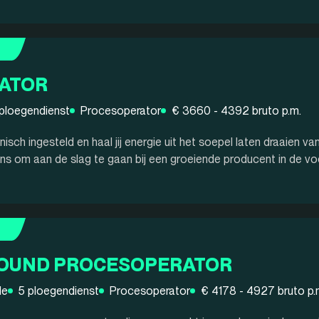
ATOR
 ploegendienst
Procesoperator
€ 3660 - 4392 bruto p.m.
chnisch ingesteld en haal jij energie uit het soepel laten draaie
ans om aan de slag te gaan bij een groeiende producent in de voe
OUND PROCESOPERATOR
de
5 ploegendienst
Procesoperator
€ 4178 - 4927 bruto p.