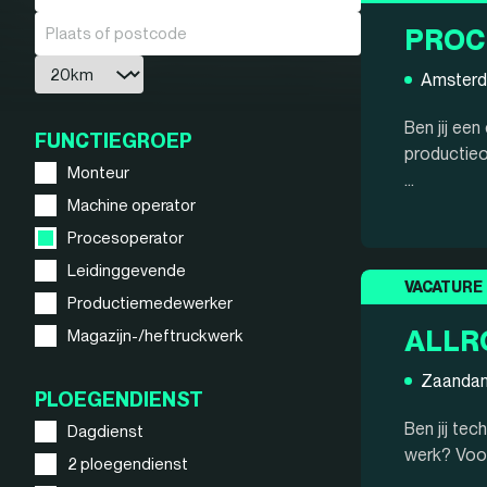
PROC
Amster
Ben jij ee
FUNCTIEGROEP
productieo
Monteur
...
Machine operator
Procesoperator
Leidinggevende
VACATURE
Productiemedewerker
ALLR
Magazijn-/heftruckwerk
Zaanda
PLOEGENDIENST
Ben jij te
Dagdienst
werk? Voor
2 ploegendienst