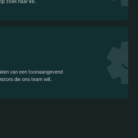
p zoek naar ee...
itmaken van een toonaangevend
tors die ons team will...