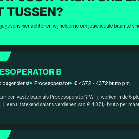
T TUSSEN?
 gegevens
hier
achter en wij helpen je om jouw ideale baan te vin
ESOPERATOR B
ploegendienst
Procesoperator
€ 4372 - 4372 bruto p.m.
ar een vaste baan als Procesoperator? Wil jij werken in de 5 p
 jij een uitstekend salaris verdienen van € 4.371,- bruto per maan