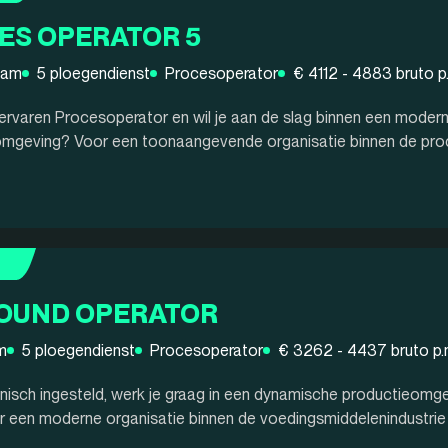
ES OPERATOR 5
dam
5 ploegendienst
Procesoperator
€ 4112 - 4883 bruto p
n ervaren Procesoperator en wil je aan de slag binnen een moder
mgeving? Voor een toonaangevende organisatie binnen de proces
OUND OPERATOR
m
5 ploegendienst
Procesoperator
€ 3262 - 4437 bruto p.
chnisch ingesteld, werk je graag in een dynamische productieomgev
 een moderne organisatie binnen de voedingsmiddelenindustrie zi