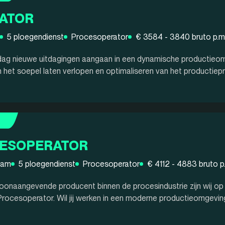
ATOR
5 ploegendienst
Procesoperator
€ 3584 - 3840 bruto p.m
ke dag nieuwe uitdagingen aangaan in een dynamische productieo
in het soepel laten verlopen en optimaliseren van het productiep
ESOPERATOR
dam
5 ploegendienst
Procesoperator
€ 4112 - 4883 bruto p
oonaangevende producent binnen de procesindustrie zijn wij op
rocesoperator. Wil jij werken in een moderne productieomgeving w