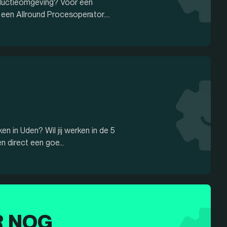
oductieomgeving? Voor een
 een Allround Procesoperator....
n in Uden? Wil jij werken in de 5
 direct een goe...
R NOG