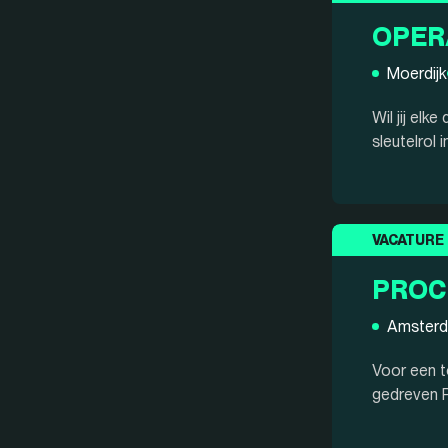
OPER
Moerdijk
Wil jij el
sleutelrol 
VACATURE
PROC
Amster
Voor een t
gedreven P