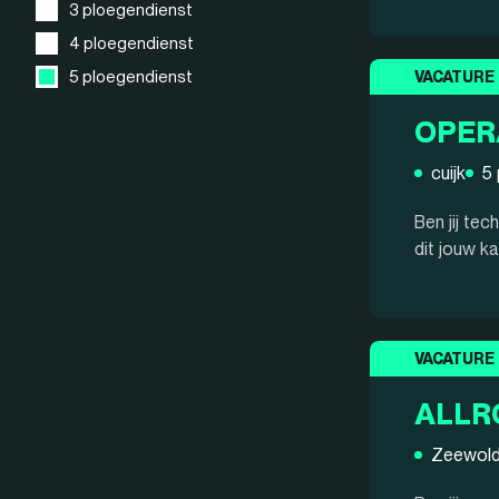
3 ploegendienst
4 ploegendienst
5 ploegendienst
VACATURE
OPER
cuijk
5
Ben jij te
dit jouw k
VACATURE
ALLR
Zeewol