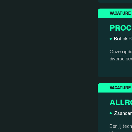
VACATURE
PROC
Botlek 
Onze opdra
diverse se
VACATURE
ALLR
Zaanda
Ben jij te