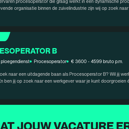
n ervaren procesoperator die graag werkt in een dynamische pr
ende organisatie binnen de zuivelindustrie zijn wij op zoek naar
ESOPERATOR B
 ploegendienst
Procesoperator
€ 3600 - 4599 bruto p.m.
zoek naar een uitdagende baan als Procesoperator B? Wil jij werke
n ben jij op zoek naar een werkgever waar je kunt doorgroeien én
AT JOUW VACATURE E