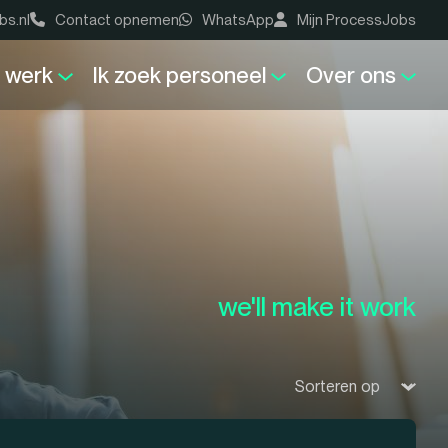
bs.nl
Contact opnemen
WhatsApp
Mijn ProcessJobs
k werk
Ik zoek personeel
Over ons
we'll make it work